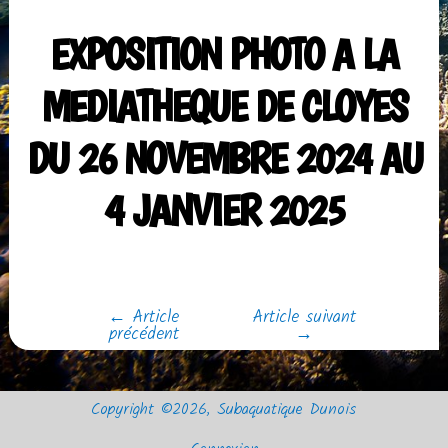
EXPOSITION PHOTO A LA
MEDIATHEQUE DE CLOYES
DU 26 NOVEMBRE 2024 AU
4 JANVIER 2025
←
Article
Article suivant
Navigation
précédent
→
de
l’article
Copyright ©2026, Subaquatique Dunois